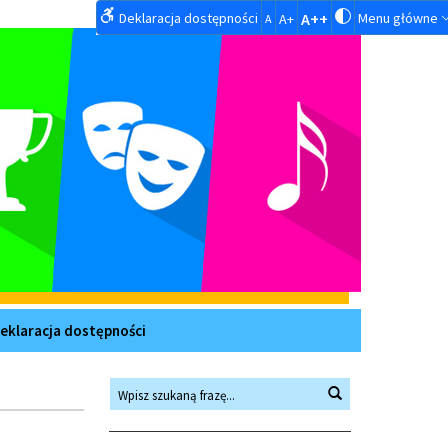
Deklaracja dostępności
A++
Menu główne
A+
A
eklaracja dostępności
Wyszukiwarka
Wyszukaj