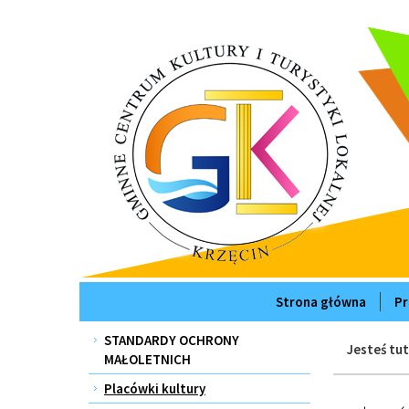
Przejdź
Przejdź
do
do
głównej
wyszukiwarki
treści
Strona główna
Pr
Menu
STANDARDY OCHRONY
Jesteś tut
MAŁOLETNICH
Placówki kultury