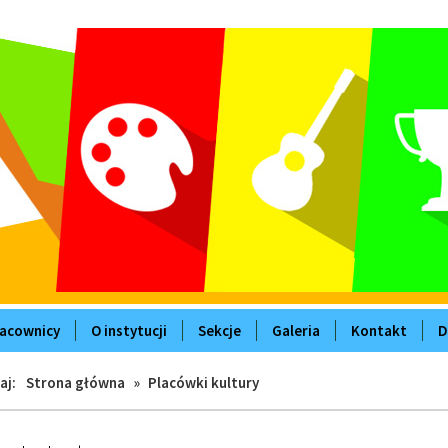
acownicy
O instytucji
Sekcje
Galeria
Kontakt
D
aj:
Strona główna
»
Placówki kultury