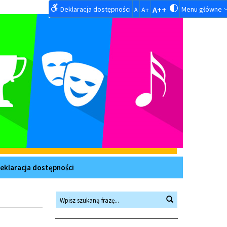
Deklaracja dostępności
A++
Menu główne
A+
A
eklaracja dostępności
Wyszukiwarka
Wyszukaj