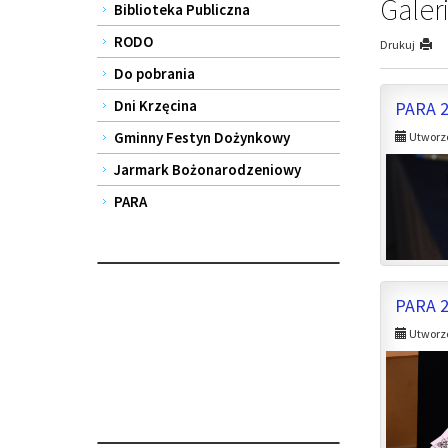
Galer
Biblioteka Publiczna
RODO
Drukuj
Do pobrania
Dni Krzęcina
PARA 
Gminny Festyn Dożynkowy
Utworzo
Jarmark Bożonarodzeniowy
PARA
PARA 
Utworzo