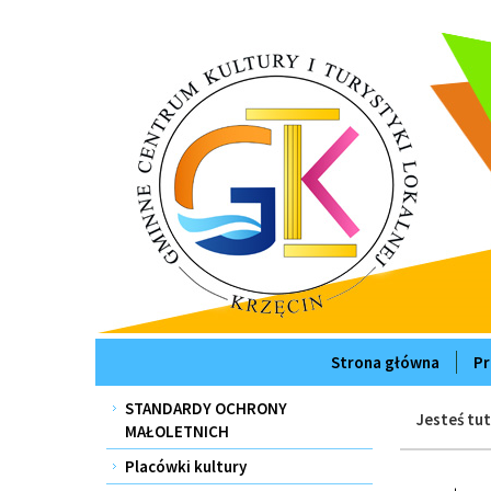
Przejdź
Przejdź
do
do
głównej
wyszukiwarki
treści
Strona główna
Pr
Menu
STANDARDY OCHRONY
Jesteś tut
MAŁOLETNICH
Placówki kultury