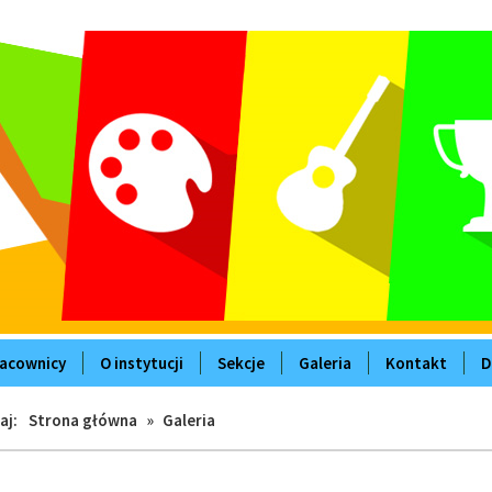
acownicy
O instytucji
Sekcje
Galeria
Kontakt
D
aj:
Strona główna
»
Galeria