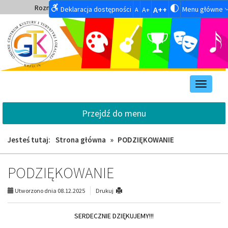
Przejdź
Przejdź
A++
Rozmiar czcionek:
A+
|
Zwiększ kontrast
A
Deklaracja dostępności
A++
Menu główne
A+
A
do
do
głównej
wyszukiwarki
treści
Przełącz
nawigacj
Przejdź do menu
Jesteś tutaj:
Strona główna
»
PODZIĘKOWANIE
PODZIĘKOWANIE
Utworzono dnia 08.12.2025
Drukuj
SERDECZNIE DZIĘKUJEMY!!!