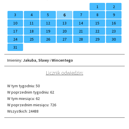
1
2
3
4
5
6
7
8
9
10
11
12
13
14
15
16
17
18
19
20
21
22
23
24
25
26
27
28
29
30
31
Imieniny
Imieniny:
Jakuba
,
Sławy
i
Wincentego
Licznik odwiedzin:
W tym tygodniu: 50
W poprzednim tygodniu: 62
W tym miesiącu: 62
W poprzednim miesiącu: 726
Wszystkich: 24488